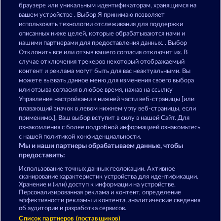
The Land of Heroes
Gates Of Ishtar
браузере или уникальным идентификаторам, хранящимся на
вашем устройстве . Выбор Я принимаю позволяет
использовать технологии отслеживания для поддержки
описанных ниже целей, которые обрабатываются нами и
нашими партнерами для предоставления данных. . Выбор
Отклонить все или отзыв вашего согласия отключит их. В
случае отключения трекеров некоторый отображаемый
контент и реклама могут быть для вас неактуальными. Вы
Creatures of the Night
Valkyries - The Nibelung Legends
можете вызвать данное меню для изменения своего выбора
или отзыва согласия в любое время, нажав на ссылку
Управление настройками в нижней части веб-страницы [или
плавающий значок в левом нижнем углу веб-страницы, если
Правила
КОНФИДЕНЦИАЛЬНОСТЬ
применимо.]. Ваш выбор вступит в силу в нашей Сайт. Для
ознакомления с более подробной информацией ознакомьтесь
О компании
Компания
ЧаВо
с нашей политикой конфиденциальности.
Мы и наши партнеры обрабатываем данные, чтобы
Facebook
предоставить:
Использование точных данных геолокации. Активное
Отправить Запрос об Отказе
сканирование характеристик устройства для идентификации.
Хранение и (или) доступ к информации на устройстве.
Персонализированная реклама и контент, определение
эффективности рекламы и контента, аналитические сведения
об аудитории и разработка сервисов.
Список партнеров (поставщиков)