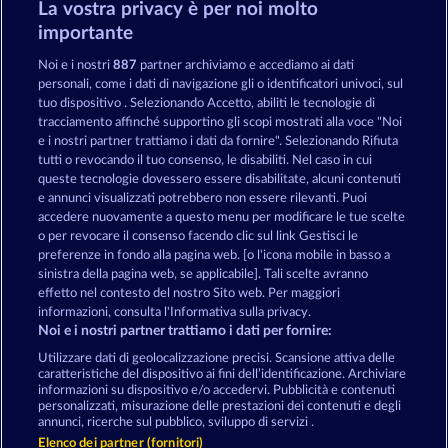
La vostra privacy è per noi molto
Jack Potter & the Book of Dynasties 6
Magic Book
importante
Noi e i nostri
887
partner archiviamo e accediamo ai dati
personali, come i dati di navigazione gli o identificatori univoci, sul
tuo dispositivo . Selezionando Accetto, abiliti le tecnologie di
tracciamento affinché supportino gli scopi mostrati alla voce "Noi
e i nostri partner trattiamo i dati da fornire". Selezionando Rifiuta
The black Book of Pirates
Magic Book 6
tutti o revocando il tuo consenso, le disabiliti. Nel caso in cui
queste tecnologie dovessero essere disabilitate, alcuni contenuti
e annunci visualizzati potrebbero non essere rilevanti. Puoi
accedere nuovamente a questo menu per modificare le tue scelte
Termini e condizioni
o per revocare il consenso facendo clic sul link Gestisci le
preferenze in fondo alla pagina web. [o l'icona mobile in basso a
Informativa sulla privacy
Note legali
sinistra della pagina web, se applicabile]. Tali scelte avranno
effetto nel contesto del nostro Sito web. Per maggiori
Società
FAQ
Facebook
informazioni, consulta l'Informativa sulla privacy.
Noi e i nostri partner trattiamo i dati per fornire:
Invia richiesta di recesso
Utilizzare dati di geolocalizzazione precisi. Scansione attiva delle
caratteristiche del dispositivo ai fini dell’identificazione. Archiviare
informazioni su dispositivo e/o accedervi. Pubblicità e contenuti
personalizzati, misurazione delle prestazioni dei contenuti e degli
annunci, ricerche sul pubblico, sviluppo di servizi .
Elenco dei partner (fornitori)