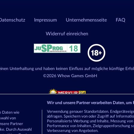
Datenschutz
Impressum
Unternehmensseite
FAQ
Widerruf einreichen
einen Unterhaltung und haben keinen Einfluss auf mögliche künftige Erfol
©2026 Whow Games GmbH
Wir und unsere Partner verarbeiten Daten, um F
Verwendung genauer Standortdaten. Endgeräteeigens
e Daten wie
abfragen. Speichern von oder Zugriff auf Informati
swahl von
Personalisierte Werbung und Inhalte, Messung von
unsere Partner
Performance von Inhalten, Zielgruppenforschung s
cke. Durch Auswahl
Verbesserung von Angeboten.