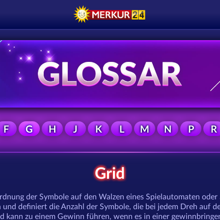
F
G
H
J
K
L
M
N
P
R
Grid
nordnung der Symbole auf den Walzen eines Spielautomaten oder S
und definiert die Anzahl der Symbole, die bei jedem Dreh auf 
d kann zu einem Gewinn führen, wenn es in einer gewinnbringe