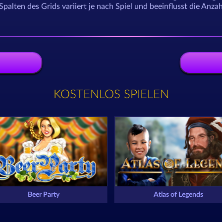
palten des Grids variiert je nach Spiel und beeinflusst die Anz
KOSTENLOS SPIELEN
Beer Party
Atlas of Legends