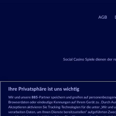
AGB
Social Casino Spiele dienen der r
Ihre Privatsphäre ist uns wichtig
Wir und unsere
885
-Partner speichern und greifen auf personenbezogen
Browserdaten oder eindeutige Kennungen auf Ihrem Gerät zu . Durch Au
Akzeptieren aktivieren Sie Tracking-Technologien für die unter „Wir und 
verarbeiten Daten, um Ihnen Dienste bereitzustellen“ aufgeführten Zwe