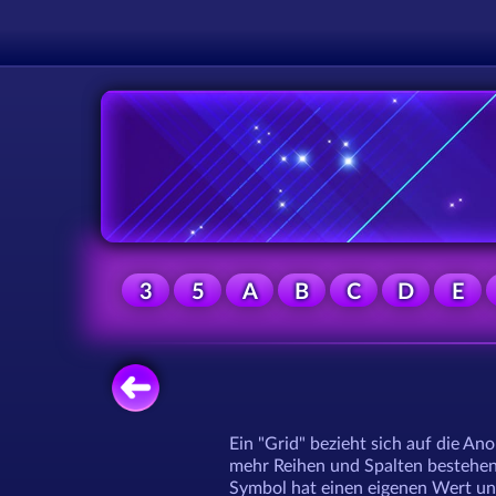
3
5
A
B
C
D
E
Ein "Grid" bezieht sich auf die A
mehr Reihen und Spalten bestehen 
Symbol hat einen eigenen Wert un