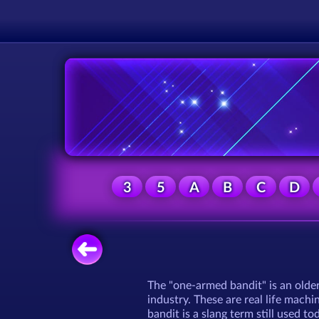
3
5
A
B
C
D
The "one-armed bandit" is an older
industry. These are real life machi
bandit is a slang term still used to