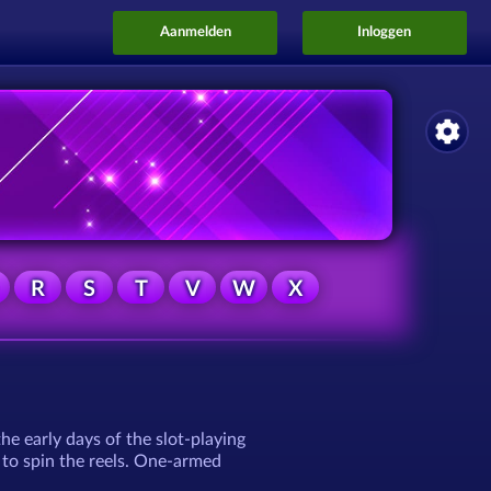
Aanmelden
Inloggen
R
S
T
V
W
X
he early days of the slot-playing
r to spin the reels. One-armed