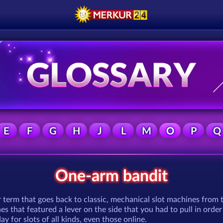
E
F
G
H
J
L
M
O
P
Q
One-arm bandit
 term that goes back to classic, mechanical slot machines from t
nes that featured a lever on the side that you had to pull in orde
day for slots of all kinds, even those online.