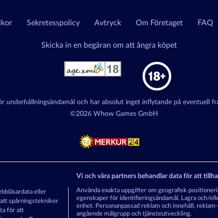
lkor
Sekretesspolicy
Avtryck
Om Företaget
FAQ
Skicka in en begäran om att ångra köpet
ör underhållningsändamål och har absolut inget inflytande på eventuell fr
©2026 Whow Games GmbH
Vi och våra partners behandlar data för att tillh
Använda exakta uppgifter om geografisk positioneri
ebbläsardata eller
egenskaper för identifieringsändamål. Lagra och/elle
u att spårningstekniker
enhet. Personanpassad reklam och innehåll, reklam-
a för att
angående målgrupp och tjänsteutveckling.