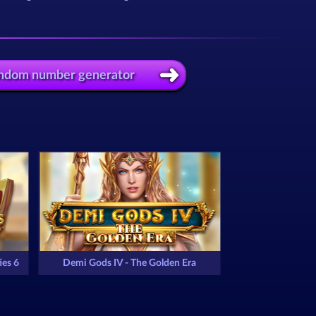
ndom number generator
ies 6
Demi Gods IV - The Golden Era