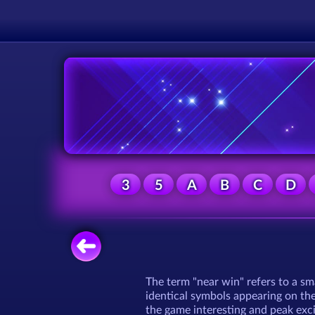
3
5
A
B
C
D
The term "near win" refers to a sma
identical symbols appearing on the
the game interesting and peak exci