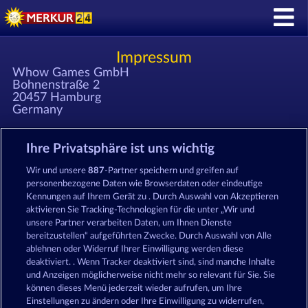
Impressum
Whow Games GmbH
Bohnenstraße 2
20457 Hamburg
Germany
E-Mail: support 'at' merkur24 'Punkt' com
Telefon: +49 '0'40 609 4372 30
Ihre Privatsphäre ist uns wichtig
Fax: +49 '0'40 609 4372 31
Wir und unsere
887
-Partner speichern und greifen auf
personenbezogene Daten wie Browserdaten oder eindeutige
Eingetragen beim: Amtsgericht Hamburg HRB 126
Kennungen auf Ihrem Gerät zu . Durch Auswahl von Akzeptieren
959
aktivieren Sie Tracking-Technologien für die unter „Wir und
Geschäftsführer: Giovanni Valeriota, Jaeyoung Choi
unsere Partner verarbeiten Daten, um Ihnen Dienste
USt-IdNr: DE294031346
bereitzustellen“ aufgeführten Zwecke. Durch Auswahl von Alle
ablehnen oder Widerruf Ihrer Einwilligung werden diese
deaktiviert. . Wenn Tracker deaktiviert sind, sind manche Inhalte
AGB
Datenschutz
Impressum
und Anzeigen möglicherweise nicht mehr so ​​relevant für Sie. Sie
können dieses Menü jederzeit wieder aufrufen, um Ihre
Einstellungen zu ändern oder Ihre Einwilligung zu widerrufen,
Unternehmensseite
FAQ
Facebook