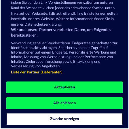
indem Sie auf den Link Voreinstellungen verwalten am unteren
Rand der Webseite klicken [oder das schwebende Symbol unten
Widerruf einreichen
links auf der Webseite, falls zutreffend]. Ihre Einstellungen gelten
innerhalb unseres Website. Weitere Informationen finden Sie in
unserer Datenschutzerklärung.
Wir und unsere Partner verarbeiten Daten, um Folgendes
bereitzustellen:
Verwendung genauer Standortdaten. Endgeräteeigenschaften zur
Social Casino Spiele dienen der reinen Unterhaltung
Identifikation aktiv abfragen. Speichern von oder Zugriff auf
und haben keinen Einfluss auf mögliche künftige
Informationen auf einem Endgerät. Personalisierte Werbung und
Erfolge bei Glücksspielen mit Geldeinsatz.
Inhalte, Messung von Werbeleistung und der Performance von
©2026 Whow Games GmbH
Inhalten, Zielgruppenforschung sowie Entwicklung und
Verbesserung von Angeboten.
Liste der Partner (Lieferanten)
Akzeptieren
Alle ablehnen
Zwecke anzeigen