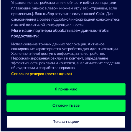
Управление настройками в нижней части веб-страницы [или
О компании
Компания
ЧаВо
плавающий значок в левом нижнем углу веб-страницы, если
применимо.]. Ваш выбор вступит в силу в нашей Сайт. Для
Facebook
ознакомления с более подробной информацией ознакомьтесь
с нашей политикой конфиденциальности.
Отправить Запрос об Отказе
Мы и наши партнеры обрабатываем данные, чтобы
предоставить:
Использование точных данных геолокации. Активное
сканирование характеристик устройства для идентификации.
Хранение и (или) доступ к информации на устройстве.
Персонализированная реклама и контент, определение
эффективности рекламы и контента, аналитические сведения
Данный портал предназначен исключительно
об аудитории и разработка сервисов.
для развлекательных целей и абсолютно не
влияет на потенциальный успех при игре на
Список партнеров (поставщиков)
реальные деньги.
©2026 Whow Games GmbH
Я принимаю
Отклонить все
Показать цели