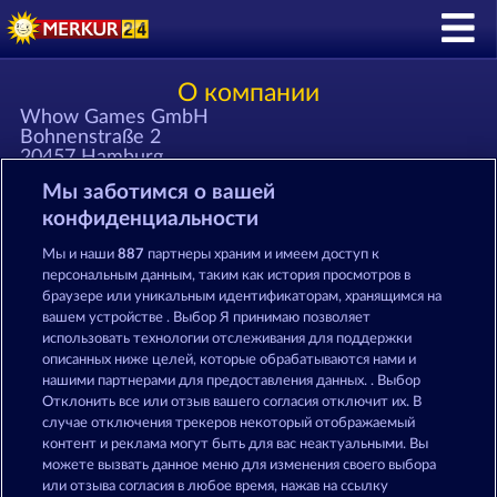
О компании
Whow Games GmbH
Bohnenstraße 2
20457 Hamburg
Germany
Мы заботимся о вашей
Электронная почта: support 'собака' merkur24
конфиденциальности
'точка' com
Телефон: +49 '0'40 609 4372 30
Мы и наши
887
партнеры храним и имеем доступ к
Факс: +49 '0'40 609 4372 31
персональным данным, таким как история просмотров в
браузере или уникальным идентификаторам, хранящимся на
вашем устройстве . Выбор Я принимаю позволяет
Зарегистрировано в Amtsgericht Hamburg HRB
использовать технологии отслеживания для поддержки
126 959
описанных ниже целей, которые обрабатываются нами и
Директор: Giovanni Valeriota, Jaeyoung Choi
нашими партнерами для предоставления данных. . Выбор
ИНН: DE294031346
Отклонить все или отзыв вашего согласия отключит их. В
случае отключения трекеров некоторый отображаемый
контент и реклама могут быть для вас неактуальными. Вы
Правила
КОНФИДЕНЦИАЛЬНОСТЬ
можете вызвать данное меню для изменения своего выбора
или отзыва согласия в любое время, нажав на ссылку