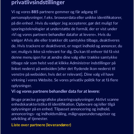
privatlivsindstillinger
Fruits & Wilds 2
3 Golden Cherries
Vi og vores
885
partnere gemmer og får adgang til
personoplysninger, f.eks. browserdata eller unikke identifikatorer,
på din enhed . Hvis du vælger Jeg accepterer, gør det muligt for
sporingsteknologier at understøtte de formål, der er vist under
»Vi og vores partnere behandler datafor at levere«. Hvis du
vælger Afvis alle eller trækker dit samtykke tilbage, deaktiveres
de. Hvis trackere er deaktiveret, er noget indhold og annoncer, du
ser, muligvis ikke så relevant for dig. Du kan til enhver tid få vist
Explodiac Maxi Play
7 Supernova Fruits
denne menu igen for at ændre dine valg eller trække samtykke
tilbage når som helst ved at klikke Administrer indstillinger på
linket nederst på websiden [eller det flydende ikon nederst til
Vilkår og betingelser
Datasikkerhed
venstre på websiden, hvis det er relevant]. Dine valg vil have
virkning i vores Website. Se vores privatliv politik for at få flere
oplysninger.
Kontakt
Virksomhed
FAQ
Facebook
Vi og vores partnere behandler data for at levere:
Indsend anmodning om tilbagetrækning
Bruge præcise geografiske placeringsoplysninger. Aktivt scanne
enhedskarakteristika til identifikation. Opbevare og/eller tilgå
oplysninger på en enhed. Tilpasset annoncering og indhold,
annoncerings- og indholdsmåling, målgruppeundersøgelser og
udvikling af tjenester.
Liste over partnere (leverandører)