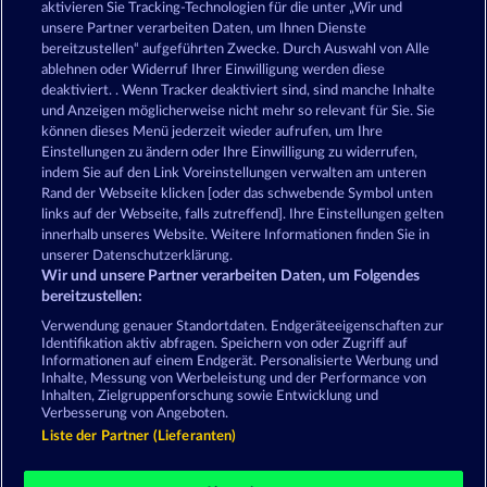
aktivieren Sie Tracking-Technologien für die unter „Wir und
unsere Partner verarbeiten Daten, um Ihnen Dienste
Wild Rubies
Explodiac RHFP
bereitzustellen“ aufgeführten Zwecke. Durch Auswahl von Alle
ablehnen oder Widerruf Ihrer Einwilligung werden diese
deaktiviert. . Wenn Tracker deaktiviert sind, sind manche Inhalte
und Anzeigen möglicherweise nicht mehr so ​​relevant für Sie. Sie
können dieses Menü jederzeit wieder aufrufen, um Ihre
Einstellungen zu ändern oder Ihre Einwilligung zu widerrufen,
indem Sie auf den Link Voreinstellungen verwalten am unteren
Mallorca Wilds
40 Sevens
Rand der Webseite klicken [oder das schwebende Symbol unten
links auf der Webseite, falls zutreffend]. Ihre Einstellungen gelten
innerhalb unseres Website. Weitere Informationen finden Sie in
unserer Datenschutzerklärung.
AGB
Datenschutz
Impressum
Wir und unsere Partner verarbeiten Daten, um Folgendes
bereitzustellen:
Unternehmensseite
FAQ
Facebook
Verwendung genauer Standortdaten. Endgeräteeigenschaften zur
Identifikation aktiv abfragen. Speichern von oder Zugriff auf
Informationen auf einem Endgerät. Personalisierte Werbung und
Widerruf einreichen
Inhalte, Messung von Werbeleistung und der Performance von
Inhalten, Zielgruppenforschung sowie Entwicklung und
Verbesserung von Angeboten.
Liste der Partner (Lieferanten)