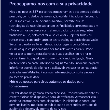
Preocupamo-nos com a sua privacidade
40 Sevens Diamond Treasures
Blazing Star
Nós e os nossos
887
parceiros armazenamos e acedemos a dados
pessoais, como dados de navegação ou identificadores únicos, no
seu dispositivo. Se selecionar «Aceito», permite que as
tecnologias de rastreio suportem as finalidades apresentadas em
«Nós e os nossos parceiros tratamos dados para as seguintes
finalidades». Se, pelo contrário, selecionar «Rejeitar tudo» ou
retirar o seu consentimento, estas tecnologias serão desativadas.
5 Ember Wilds
Fruits & Wilds 2
Se os rastreadores forem desativados, alguns conteúdos e
anúncios que vê poderão não ser tão relevantes para si. Pode
voltar a este menu para alterar as suas escolhas ou retirar o
consentimento a qualquer momento clicando na ligação Gerir
Termos e Condições
preferências na parte inferior da página Web (ou no ícone na parte
inferior esquerda da página, se aplicável). As suas escolhas serão
Declaração de Privacidade
Marca
aplicadas em Website. Para mais informação, consulte a nossa
política de privacidade.
Nós e os nossos parceiros tratamos os dados para
Empresa
Perguntas frequentes
Facebook
fornecermos:
Enviar pedido de rescisão
Utilizar dados de geolocalização precisos. Procurar ativamente as
características do dispositivo para identificação. Armazenar e/ou
aceder a informações num dispositivo. Publicidade e conteúdos
personalizados, medição de publicidade e conteúdos, estudos de
audiência e desenvolvimento de serviços.