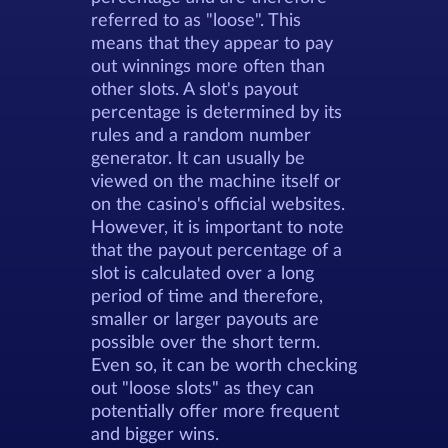
referred to as "loose". This
means that they appear to pay
out winnings more often than
other slots. A slot's payout
percentage is determined by its
rules and a random number
generator. It can usually be
viewed on the machine itself or
on the casino's official websites.
However, it is important to note
that the payout percentage of a
slot is calculated over a long
period of time and therefore,
smaller or larger payouts are
possible over the short term.
Even so, it can be worth checking
out "loose slots" as they can
potentially offer more frequent
and bigger wins.