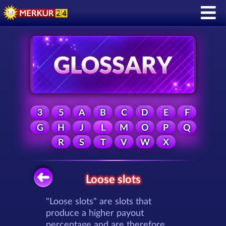
3
5
A
B
C
D
E
F
G
H
J
L
M
O
P
Q
R
S
T
V
W
X
Loose slots
"Loose slots" are slots that
produce a higher payout
percentage and are therefore