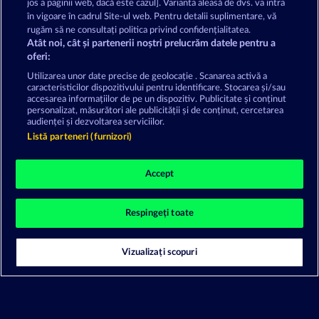
jos a paginii web, dacă este cazul]. Varianta aleasă de dvs. va intra
în vigoare în cadrul Site-ul web. Pentru detalii suplimentare, vă
rugăm să ne consultați politica privind confidențialitatea.
Termeni și condiții
Atât noi, cât și partenerii noștri prelucrăm datele pentru a
oferi:
Declarație de confidențialitate
Utilizarea unor date precise de geolocație . Scanarea activă a
caracteristicilor dispozitivului pentru identificare. Stocarea și/sau
accesarea informațiilor de pe un dispozitiv. Publicitate și conținut
Asistență tehnică
Firmă
personalizat, măsurători ale publicității și de conținut, cercetarea
audienței și dezvoltarea serviciilor.
Întrebări frecvente
Facebook
Listă parteneri (furnizori)
Trimite Cererea de Retragere
Accept
Respingeți toate
Jocurile din cazinoul de socializare au ca unic scop
Vizualizați scopuri
distracția și nu influențează în niciun fel orice viitor
succes posibil la jocurile de noroc cu bani reali.
©2026 Whow Games GmbH