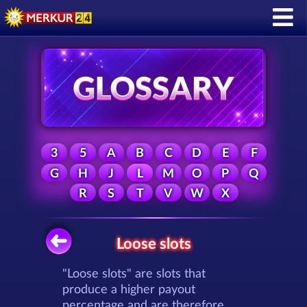
3
5
A
B
C
D
E
F
G
H
J
L
M
O
P
Q
R
S
T
V
W
X
Loose slots
"Loose slots" are slots that
produce a higher payout
percentage and are therefore