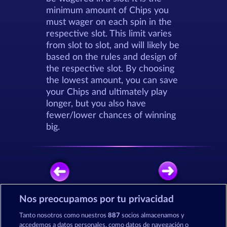
minimum amount of Chips you
must wager on each spin in the
respective slot. This limit varies
from slot to slot, and will likely be
based on the rules and design of
the respective slot. By choosing
the lowest amount, you can save
your Chips and ultimately play
longer, but you also have
fewer/lower chances of winning
big.
Nos preocupamos por tu privacidad
JUEGA GRATIS
Tanto nosotros como nuestros
887
socios almacenamos y
accedemos a datos personales, como datos de navegación o