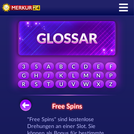
3
5
A
B
C
D
E
F
G
H
J
K
L
M
N
P
R
S
T
U
V
W
X
Z
Free Spins
"Free Spins" sind kostenlose
Drehungen an einer Slot. Sie
können als
Bonus
für bestimmte