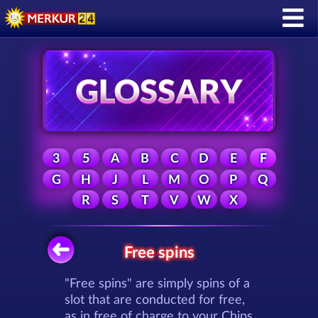
3
5
A
B
C
D
E
F
G
H
J
L
M
O
P
Q
R
S
T
V
W
X
Free spins
"Free spins" are simply spins of a
slot that are conducted for free,
as in free of charge to your Chips