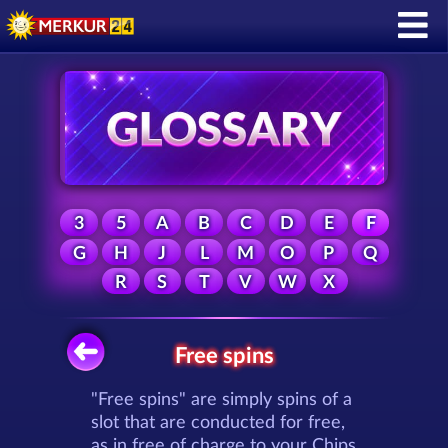
3
5
A
B
C
D
E
F
G
H
J
L
M
O
P
Q
R
S
T
V
W
X
Free spins
"Free spins" are simply spins of a
slot that are conducted for free,
as in free of charge to your Chips